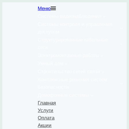
Перейти
Меню
к
Системы видеонаблюдения
содержимому
Системы контроля и управления
доступом
Структурированные кабельные
сети
Электромонтажные работы
Умный дом
Строительство сетей связи
Комплексные решения систем
безопасности
Домофонные системы
Главная
Услуги
Оплата
Акции