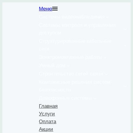
Перейти
Меню
к
Системы видеонаблюдения
содержимому
Системы контроля и управления
доступом
Структурированные кабельные
сети
Электромонтажные работы
Умный дом
Строительство сетей связи
Комплексные решения систем
безопасности
Домофонные системы
Главная
Услуги
Оплата
Акции