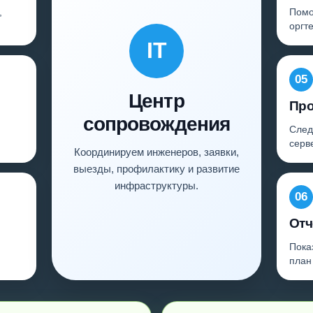
,
Помо
оргт
IT
05
Центр
Про
сопровождения
След
серв
Координируем инженеров, заявки,
выезды, профилактику и развитие
инфраструктуры.
06
Отч
Пока
план