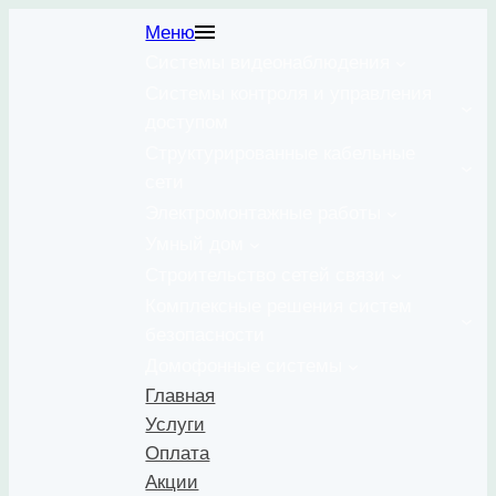
Перейти
Меню
к
Системы видеонаблюдения
содержимому
Системы контроля и управления
доступом
Структурированные кабельные
сети
Электромонтажные работы
Умный дом
Строительство сетей связи
Комплексные решения систем
безопасности
Домофонные системы
Главная
Услуги
Оплата
Акции