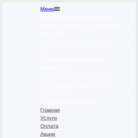
Перейти
Меню
к
Системы видеонаблюдения
содержимому
Системы контроля и управления
доступом
Структурированные кабельные
сети
Электромонтажные работы
Умный дом
Строительство сетей связи
Комплексные решения систем
безопасности
Домофонные системы
Главная
Услуги
Оплата
Акции