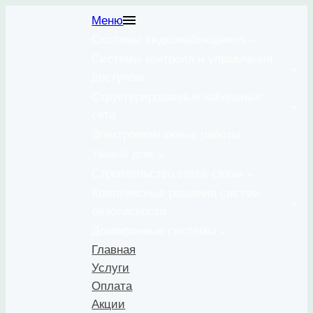
Перейти
Меню
к
Системы видеонаблюдения
содержимому
Системы контроля и управления
доступом
Структурированные кабельные
сети
Электромонтажные работы
Умный дом
Строительство сетей связи
Комплексные решения систем
безопасности
Домофонные системы
Главная
Услуги
Оплата
Акции